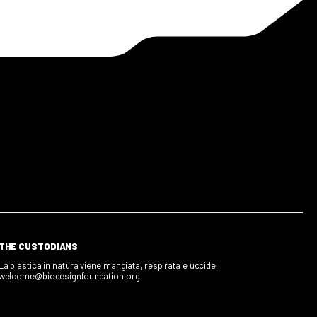
THE CUSTODIANS
La plastica in natura viene mangiata, respirata e uccide.
welcome@biodesignfoundation.org